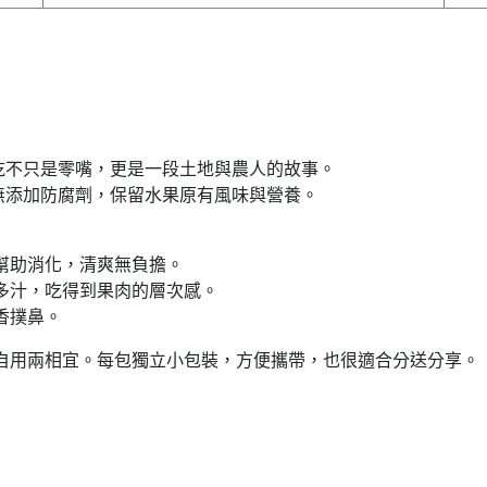
乾不只是零嘴，更是一段土地與農人的故事。
無添加防腐劑，保留水果原有風味與營養。
素幫助消化，清爽無負擔。
裡多汁，吃得到果肉的層次感。
香撲鼻。
禮自用兩相宜。每包獨立小包裝，方便攜帶，也很適合分送分享。