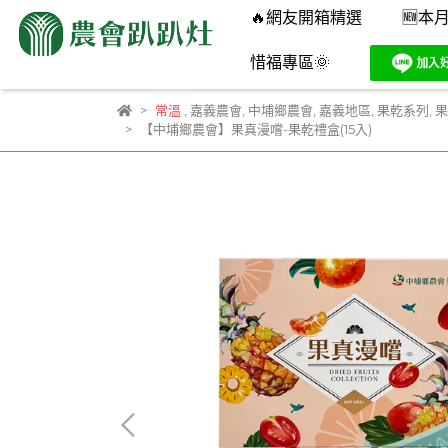
🔥網友開箱精選
🆕本
惜福專區🌞
常溫
,
嘉義農會
,
中埔鄉農會
,
嘉義地區
,
果乾系列
,
果
【中埔鄉農會】果真漫嚐-果乾禮盒(15入)