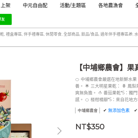
月上架
中元自由配
活動/主題區
各地農漁會
乾
,
禮盒專區
,
伴手禮專區
,
休閒零食
,
全部商品
,
飲品/食品
,
過年伴手禮專區🎁
,
【中埔鄉農會】果真
🍊 中埔鄉農會嚴選在地新鮮水
養。 🌟 三大明星果乾： 🍍
爽無負擔。 🍅 番茄果乾*5
感。 🍊 椪柑橘瓣*5：來自花
✔
無添加色素
中埔鄉農會
NT$350