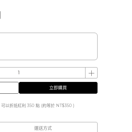
立即購買
 」可以折抵紅利
350
點 (約等於
NT$350
)
運送方式