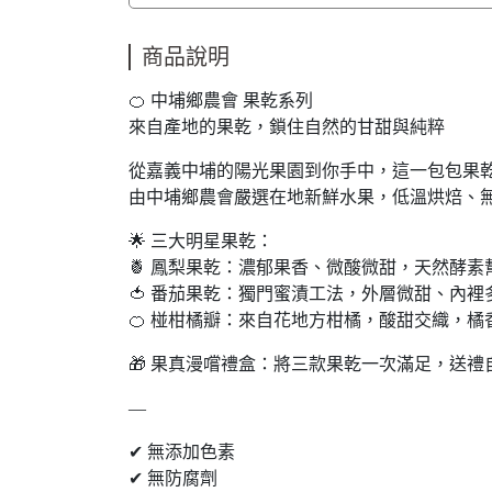
商品說明
🍊 中埔鄉農會 果乾系列
來自產地的果乾，鎖住自然的甘甜與純粹
從嘉義中埔的陽光果園到你手中，這一包包果
由中埔鄉農會嚴選在地新鮮水果，低溫烘焙、
🌟 三大明星果乾：
🍍 鳳梨果乾：濃郁果香、微酸微甜，天然酵
🍅 番茄果乾：獨門蜜漬工法，外層微甜、內
🍊 椪柑橘瓣：來自花地方柑橘，酸甜交織，橘
🎁 果真漫嚐禮盒：將三款果乾一次滿足，送
—
✔ 無添加色素
✔ 無防腐劑