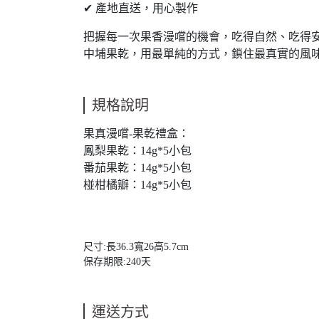
✔ 產地直送，用心製作
把握每一次果香漫嚐的機會，吃得自然、吃得
中埔果乾，用最單純的方式，鎖住最真實的風
規格說明
果真漫嚐-果乾禮盒：
鳳梨果乾：14g*5小包
番茄果乾：14g*5小包
椪柑橘瓣：14g*5小包
尺寸:長36.3寬26高5.7cm

運送方式