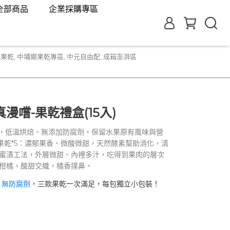
全部商品
企業採購專區
水果乾
,
中埔鄉果乾專區
,
中元自由配
,
成箱澎湃區
漫嚐-果乾禮盒(15入)
果，低溫烘焙、無添加防腐劑，保留水果原有風味與營
 鳳梨果乾*5：濃郁果香、微酸微甜，天然酵素幫助消化，清
：獨門蜜漬工法，外層微甜、內裡多汁，吃得到果肉的層次
地方柑橘，酸甜交織，橘香撲鼻。
✔
無防腐劑
，三款果乾一次滿足，每包獨立小包裝！