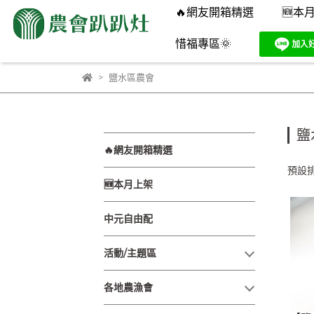
🔥網友開箱精選
🆕本
惜福專區🌞
鹽水區農會
鹽
🔥網友開箱精選
預設
🆕本月上架
中元自由配
活動/主題區
各地農漁會