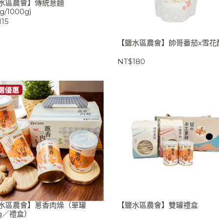
水區農會】傳統意麵
g/1000g)
115
【鹽水區農會】帥哥番茄x雪花
NT$180
水區農會】蔥香肉燥（單罐
【鹽水區農會】雙罐禮盒
0g／禮盒）