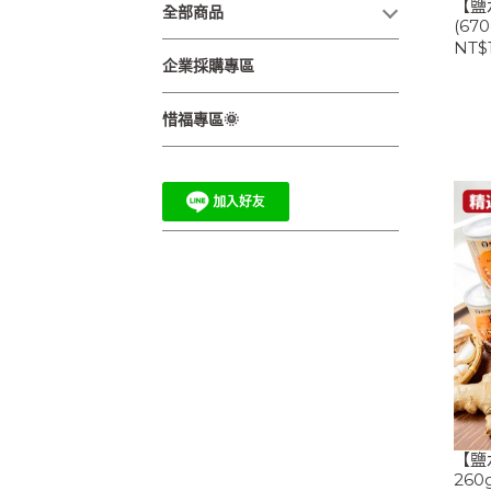
【鹽
全部商品
(670
NT$
企業採購專區
惜福專區🌞
【鹽
26