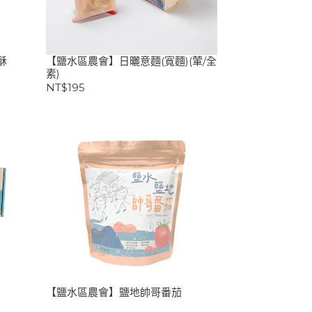
酥
【鹽水區農會】日曬意麵(寬麵)(葷/全
素)
NT$195
【鹽水區農會】鹽地帥哥番茄