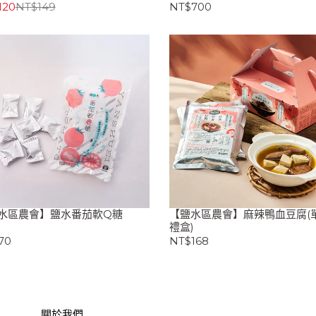
120
NT$149
NT$700
水區農會】鹽水番茄軟Q糖
【鹽水區農會】麻辣鴨血豆腐(單
禮盒)
70
NT$168
關於我們