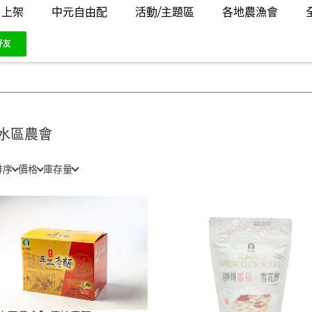
月上架
中元自由配
活動/主題區
各地農漁會
水區農會
排序
價格
庫存量