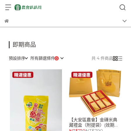
即期商品
預設排序
所有篩選條件
共 4 件商品
【大安區農會】金磚米典
藏禮盒（附提袋）(效期
26/10/22)
NT$710
NT$790