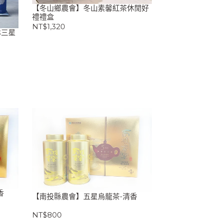
【冬山鄉農會】冬山素馨紅茶休閒好
禮禮盒
NT$1,320
林三星
香
【南投縣農會】五星烏龍茶-清香
NT$800