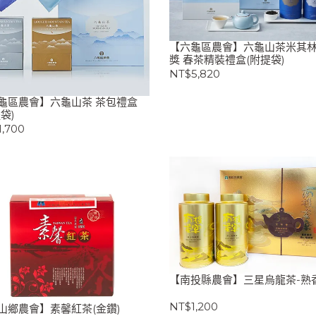
【六龜區農會】六龜山茶米其
獎 春茶精裝禮盒(附提袋)
NT$5,820
龜區農會】六龜山茶 茶包禮盒
袋)
,700
【南投縣農會】三星烏龍茶-熟
NT$1,200
山鄉農會】素馨紅茶(金鑽)