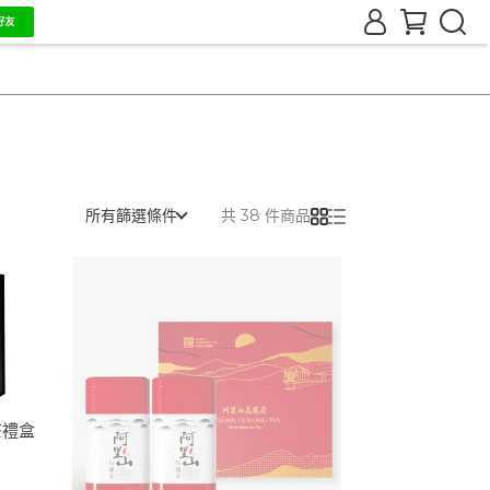
所有篩選條件
共 38 件商品
茶禮盒