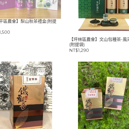
平區農會】梨山秋茶禮盒(附提
,500
【坪林區農會】文山包種茶-風
(附提袋)
NT$1,290