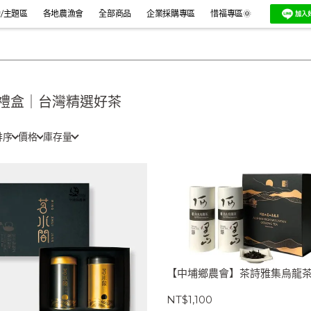
/主題區
各地農漁會
全部商品
企業採購專區
惜福專區🌞
禮盒｜台灣精選好茶
排序
價格
庫存量
【中埔鄉農會】茶詩雅集烏龍
NT$1,100