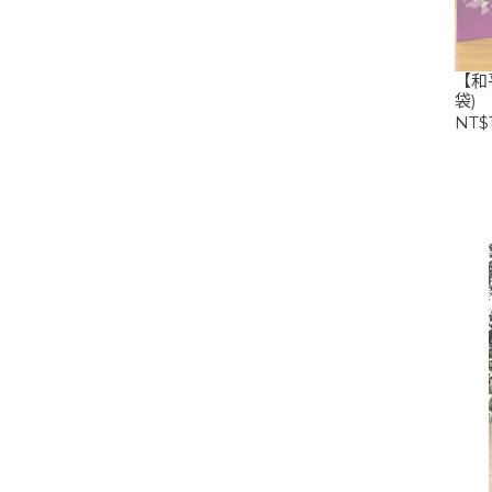
【和
袋)
NT$1