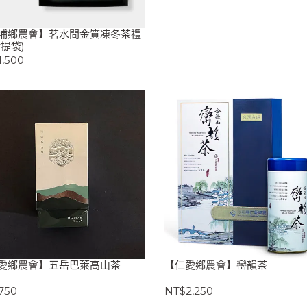
埔鄉農會】茗水間金質凍冬茶禮
附提袋)
,500
愛鄉農會】五岳巴萊高山茶
【仁愛鄉農會】巒韻茶
750
NT$2,250