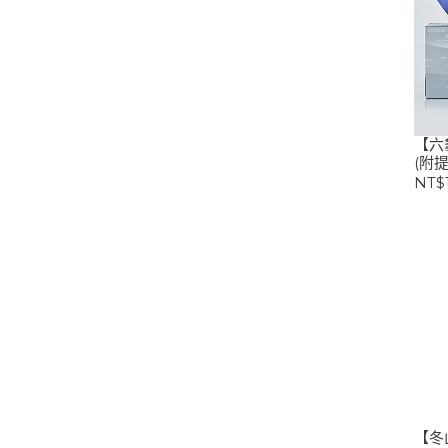
【六
(附提
NT$1
【冬