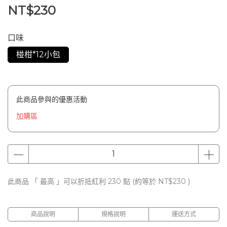
NT$230
口味
椪柑*12小包
此商品參與的優惠活動
加購區
此商品 「 最高 」可以折抵紅利
230
點 (約等於
NT$230
)
商品說明
規格說明
運送方式