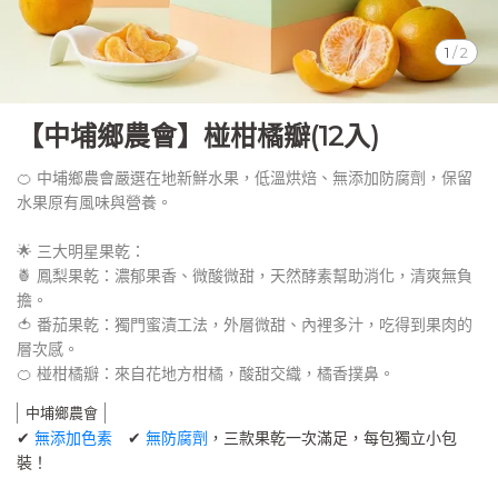
1
/
2
【中埔鄉農會】椪柑橘瓣(12入)
🍊 中埔鄉農會嚴選在地新鮮水果，低溫烘焙、無添加防腐劑，保留
水果原有風味與營養。
🌟 三大明星果乾：
🍍 鳳梨果乾：濃郁果香、微酸微甜，天然酵素幫助消化，清爽無負
擔。
🍅 番茄果乾：獨門蜜漬工法，外層微甜、內裡多汁，吃得到果肉的
層次感。
🍊 椪柑橘瓣：來自花地方柑橘，酸甜交織，橘香撲鼻。
中埔鄉農會
✔
無添加色素
✔
無防腐劑
，三款果乾一次滿足，每包獨立小包
裝！