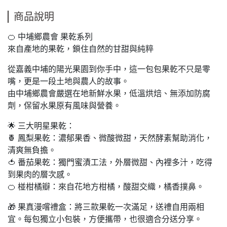
商品說明
🍊 中埔鄉農會 果乾系列
來自產地的果乾，鎖住自然的甘甜與純粹
從嘉義中埔的陽光果園到你手中，這一包包果乾不只是零
嘴，更是一段土地與農人的故事。
由中埔鄉農會嚴選在地新鮮水果，低溫烘焙、無添加防腐
劑，保留水果原有風味與營養。
🌟 三大明星果乾：
🍍 鳳梨果乾：濃郁果香、微酸微甜，天然酵素幫助消化，
清爽無負擔。
🍅 番茄果乾：獨門蜜漬工法，外層微甜、內裡多汁，吃得
到果肉的層次感。
🍊 椪柑橘瓣：來自花地方柑橘，酸甜交織，橘香撲鼻。
🎁 果真漫嚐禮盒：將三款果乾一次滿足，送禮自用兩相
宜。每包獨立小包裝，方便攜帶，也很適合分送分享。