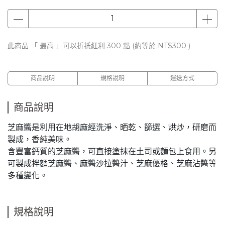
此商品 「 最高 」可以折抵紅利
300
點 (約等於
NT$300
)
商品說明
規格說明
運送方式
商品說明
芝麻醬是利用在地胡麻經洗淨、晒乾、篩選、烘炒，研磨而
製成，香純美味。
含豐富鈣質的芝麻醬，可直接塗抹在土司或麵包上食用。另
可製成拌麵芝麻醬、麻醬沙拉醬汁、芝麻優格、芝麻沾醬等
多種變化。
規格說明