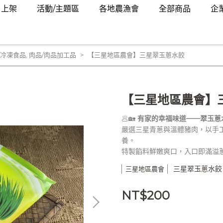
月上架
活動/主題區
各地農漁會
全部商品
企
冷凍食品
,
肉品/肉品加工品
【三星地區農會】三星翠玉蔥水餃
【三星地區農會】
🥟🏡
有家的幸福味道——翠玉蔥
嚴選三星青蔥與溫體豬肉，以手
養。
特製餡料鮮嫩爽口，入口即滿溢蔥
三星翠玉蔥水餃
三星地區農會
NT$200