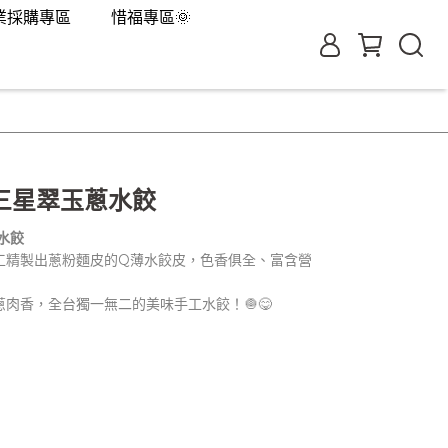
業採購專區
惜福專區🌞
三星翠玉蔥水餃
水餃
工精製出蔥粉麵皮的Q薄水餃皮，色香俱全、富含營
肉香，全台獨一無二的美味手工水餃！🧅😋