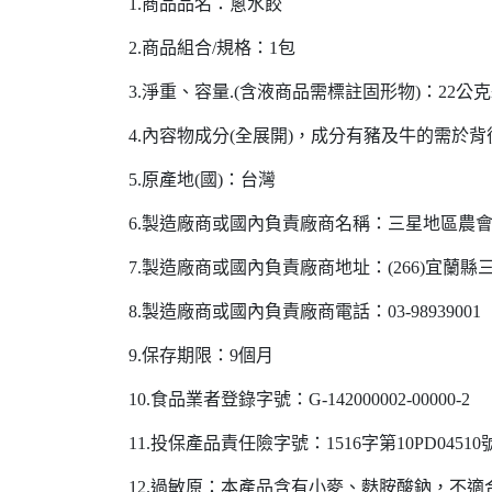
1.商品品名：蔥水餃
2.商品組合/規格：1包
3.淨重、容量.(含液商品需標註固形物)：22公克±3
4.內容物成分(全展開)，成分有豬及牛的需於
5.原產地(國)：台灣
6.製造廠商或國內負責廠商名稱：三星地區農
7.製造廠商或國內負責廠商地址：(266)宜蘭
8.製造廠商或國內負責廠商電話：03-98939001
9.保存期限：9個月
10.食品業者登錄字號：G-142000002-00000-2
11.投保產品責任險字號：1516字第10PD04510
12.過敏原：本產品含有小麥、麩胺酸鈉，不