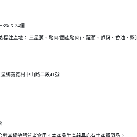
% X 24個
背後標註產地： 三星蔥、豬肉(國產豬肉)、蘿蔔、麵粉、香油、醬
會
縣三星鄉義德村中山路二段41號
號
適合對其過敏體質者食用。本產品生產器具亦有生產蝦製品。