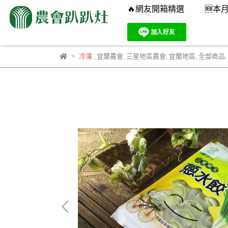
🔥網友開箱精選
🆕本
冷凍
,
宜蘭農會
,
三星地區農會
,
宜蘭地區
,
全部商品
,