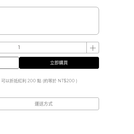
立即購買
 」可以折抵紅利
200
點 (約等於
NT$200
)
運送方式