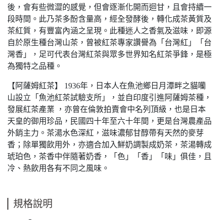
後，會有些微澀的感覺，但會逐漸化開而迴甘，且會持續一
段時間。此乃茶多酚含量高，經全發酵後，轉化成茶黃質及
茶紅質，有豐富內涵之呈現。此種迷人之香氣及滋味，即源
自於原生種台灣山茶，曾被紅茶專家讚譽為「台灣紅」「台
灣香」，足可代表台灣紅茶與眾多世界知名紅茶爭鋒，是極
為獨特之品種。
【阿薩姆紅茶】 1936年，日本人在魚池鄉日月潭畔之貓囒
山設立「魚池紅茶試驗支所」，並自印度引進阿薩姆茶種，
發展紅茶產業 ，亦曾在倫敦拍賣會中名列頂級，也是日本
天皇的御用珍品，民國四十年至六十年間，更是台灣農產品
外銷主力。茶湯水色深紅，滋味濃郁甘醇帶有天然的麥芽
香；除單獨飲用外，亦適合加入鮮奶調製成奶茶，茶湯轉成
琥珀色，茶香中伴隨著奶香，「色」「香」「味」俱佳，且
冷、熱飲用各有不同之風味。
規格說明