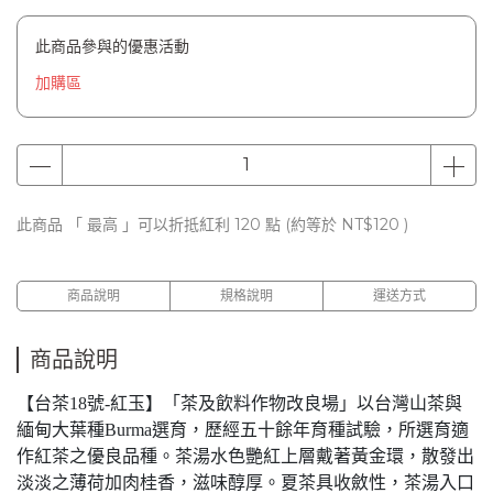
此商品參與的優惠活動
加購區
此商品 「 最高 」可以折抵紅利
120
點 (約等於
NT$120
)
商品說明
規格說明
運送方式
商品說明
【台茶18號-紅玉】「茶及飲料作物改良場」以台灣山茶與
緬甸大葉種Burma選育，歷經五十餘年育種試驗，所選育適
作紅茶之優良品種。茶湯水色艷紅上層戴著黃金環，散發出
淡淡之薄荷加肉桂香，滋味醇厚。夏茶具收斂性，茶湯入口