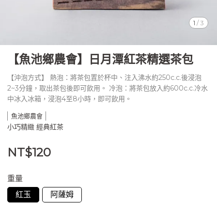
1
/
3
【魚池鄉農會】日月潭紅茶精選茶包
【沖泡方式】 熱泡：將茶包置於杯中、注入沸水約250c.c.後浸泡
2~3分鐘，取出茶包後即可飲用。 冷泡：將茶包放入約600c.c.冷水
中冰入冰箱，浸泡4至8小時，即可飲用。
魚池鄉農會
小巧精緻 經典紅茶
NT$120
重量
紅玉
阿薩姆