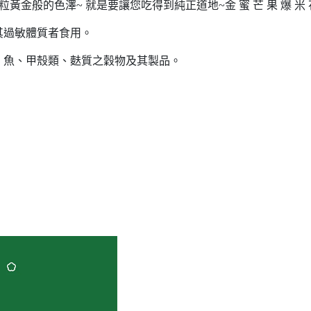
金般的色澤~ 就是要讓您吃得到純正道地~金 蜜 芒 果 爆 米 
其過敏體質者食用。
、魚、甲殼類、麩質之穀物及其製品。