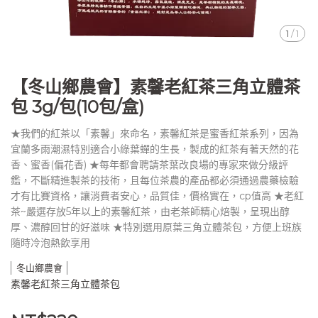
1
/
1
【冬山鄉農會】素馨老紅茶三角立體茶
包 3g/包(10包/盒)
★我們的紅茶以「素馨」來命名，素馨紅茶是蜜香紅茶系列，因為
宜蘭多雨潮濕特別適合小綠葉蟬的生長，製成的紅茶有著天然的花
香、蜜香(偏花香) ★每年都會聘請茶葉改良場的專家來做分級評
鑑，不斷精進製茶的技術，且每位茶農的產品都必須通過農藥檢驗
才有比賽資格，讓消費者安心，品質佳，價格實在，cp值高 ★老紅
茶~嚴選存放5年以上的素馨紅茶，由老茶師精心焙製，呈現出醇
厚、濃醇回甘的好滋味 ★特別選用原葉三角立體茶包，方便上班族
隨時冷泡熱飲享用
冬山鄉農會
素馨老紅茶三角立體茶包