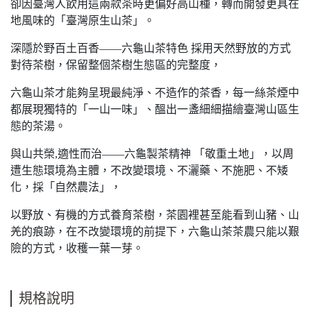
卻因臺灣人飲用這兩款茶時更偏好高山種，轉而開發更具在
地風味的「臺灣原生山茶」。
深隱於野百土百香――六龜山茶特色 採用天然野放的方式
對待茶樹，保留整個茶樹生態區的完整度，
六龜山茶才能夠呈現最純淨、不造作的茶香，每一絲茶煙中
都展現獨特的「一山一味」、醞出一盞細細描繪臺灣山區生
態的茶湯。
與山共榮,適性而治――六龜製茶精神 「敬重土地」，以周
遭生態環境為主體，不改變環境、不灑藥、不施肥、不矮
化，採「自然農法」，
以野放、有機的方式養育茶樹，茶園裡甚至能看到山豬、山
羌的痕跡，在不改變環境的前提下，六龜山茶茶農只能以艱
險的方式，收穫一葉一芽。
規格說明