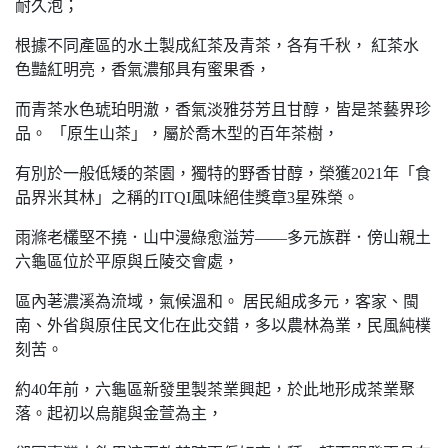
耐久泡；
根據不同產區的水土製成紅茶及青茶，各有千秋， 紅茶水
色豔紅明亮，香氣濃郁具有蜜果香，
而青茶水色琥珀明澈，香氣淡雅芬芳且甘醇，皆是茶藝界珍
品。 「原生山茶」，屬於喬木型的百年茶樹，
有別於一般低矮的茶園，獨特的野香甘醇，榮獲2021年「食
品界米其林」之稱的ITQI風味絕佳獎章3星殊榮。
雨滌老欉堅不撓．山中漫綠愈溢芳——多元族群．傍山親土
六龜區位於平原與丘陵交會處，
區內荖濃溪為流域，氣候溫和。 居民組成多元，客家、閩
南、外省與原住民文化在此交錯，多以農林為業，民風純樸
刻苦。
約40年前，六龜區新發里製茶業興起，於此地形成茶業聚
落。起初以烏龍與金萱為主，