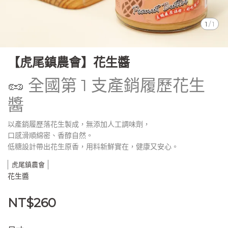
1
/
1
【虎尾鎮農會】花生醬
🥜 全國第 1 支產銷履歷花生
醬
以產銷履歷落花生製成，無添加人工調味劑，
口感滑順綿密、香醇自然。
低糖設計帶出花生原香，用料新鮮實在，健康又安心。
虎尾鎮農會
花生醬
NT$260