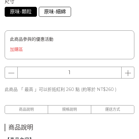
尺寸
原味-顆粒
原味-細綿
此商品參與的優惠活動
加購區
此商品 「 最高 」可以折抵紅利
260
點 (約等於
NT$260
)
商品說明
規格說明
運送方式
商品說明