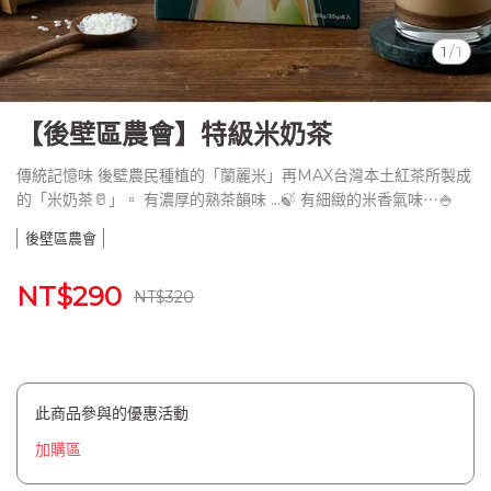
1
/
1
【後壁區農會】特級米奶茶
傳統記憶味 後壁農民種植的「蘭麗米」再MAX台灣本土紅茶所製成
的「米奶茶🥛」。 有濃厚的熟茶韻味 ...🍃 有細緻的米香氣味⋯🍚
後壁區農會
NT$290
NT$320
此商品參與的優惠活動
加購區