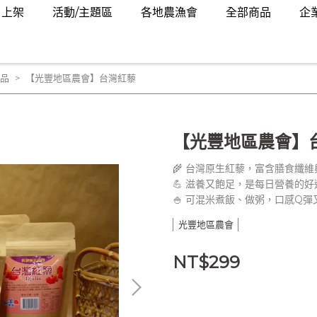
月上架
活動/主題區
各地農漁會
全部商品
企
品
【光豐地區農會】台灣紅藜
【光豐地區農會】
🌾 台灣原生紅藜，富含膳食纖
💪 滋養又飽足，是每日營養的好
🍚 可混米煮飯、做粥，口感Q彈
光豐地區農會
NT$299