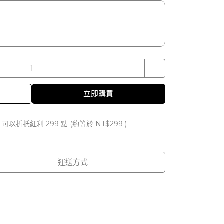
立即購買
 」可以折抵紅利
299
點 (約等於
NT$299
)
運送方式