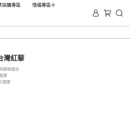
業採購專區
惜福專區🌞
台灣紅藜
維與植物蛋白
選擇
又健康