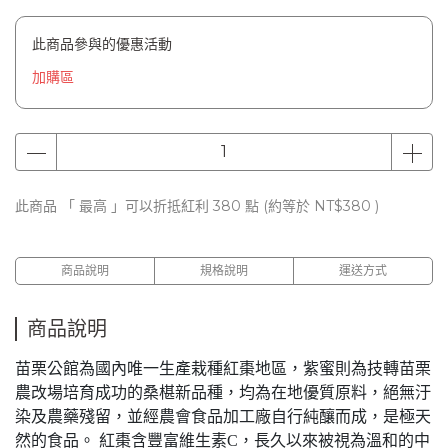
此商品參與的優惠活動
加購區
此商品 「 最高 」可以折抵紅利
380
點 (約等於
NT$380
)
商品說明
規格說明
運送方式
商品說明
苗栗公館為國內唯一生產栽種紅棗地區，紫蜜則為技轉苗栗
農改場培育成功的桑椹新品種，均為在地優質原料，絕無汙
染及農藥殘留，並經農會食品加工廠自行純釀而成，是極天
然的食品。 紅棗含豐富維生素C，長久以來被視為溫和的中