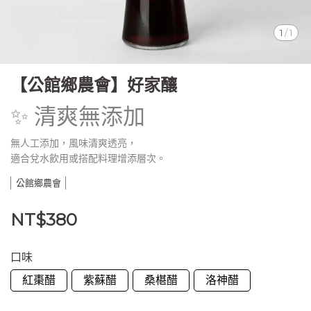
1
/
1
【公館鄉農會】好家釀
✨ 清爽無添加
無人工添加，風味清爽透亮，
適合兌水飲用或搭配料理增添層次。
公館鄉農會
NT$380
口味
紅棗醋
紫蘇醋
桑椹醋
洛神醋