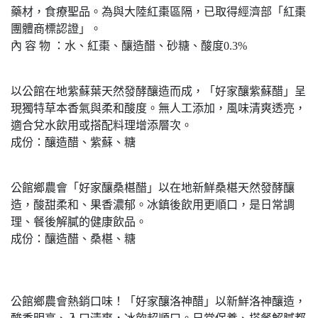
藥材，食療聖品。為與大陸紅棗區隔，已取得經濟部「紅棗
團體商標認證」。
內 容 物 ：水、紅棗、釀造醋、砂糖、酸度0.3%
以公館在地紫蘇葉天然發酵釀造而成，「好家釀紫蘇醋」呈
現獨特草本香氣與柔和酸度。無人工添加，風味清爽透亮，
適合兌水飲用或搭配料理增添層次。
成份：釀造醋、紫蘇、糖
公館鄉農會「好家釀桑椹醋」以在地新鮮桑椹天然發酵釀
造，酸甜柔和、果香濃郁。冰鎮後飲用更順口，是日常調
理、餐後解膩的健康飲品。
成份：釀造醋、桑椹、糖
公館鄉農會熱銷口味！「好家釀洛神醋」以新鮮洛神釀造，