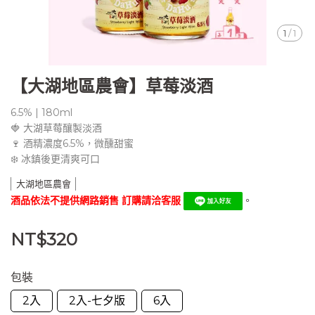
1
/
1
【大湖地區農會】草莓淡酒
6.5% | 180ml
🍓 大湖草莓釀製淡酒
🍷 酒精濃度6.5%，微醺甜蜜
❄️ 冰鎮後更清爽可口
大湖地區農會
酒品依法不提供網路銷售 訂購請洽客服
。
NT$320
包裝
2入
2入-七夕版
6入