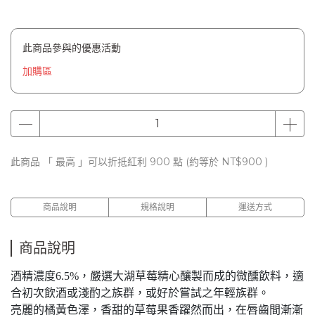
此商品參與的優惠活動
加購區
此商品 「 最高 」可以折抵紅利
900
點 (約等於
NT$900
)
商品說明
規格說明
運送方式
商品說明
酒精濃度6.5%，嚴選大湖草莓精心釀製而成的微醺飲料，適
合初次飲酒或淺酌之族群，或好於嘗試之年輕族群。
亮麗的橘黃色澤，香甜的草莓果香躍然而出，在唇齒間漸漸