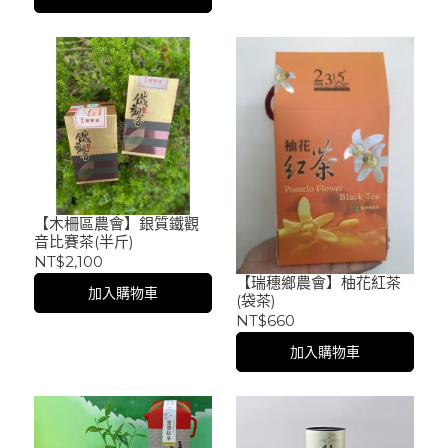
【木柵區農會】銀質鐵觀
音比賽茶(半斤)
NT$2,100
【瑞穗鄉農會】柚花紅茶
加入購物車
(袋茶)
NT$660
加入購物車