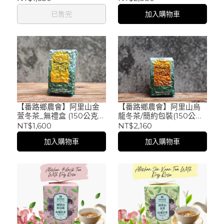
已售完
加入購物車
【番路鄉農會】阿里山金
【番路鄉農會】阿里山烏
萱冬茶_無禮盒 (150公克
龍冬茶/簡約包裝(150公克
x4包/斤)
x4包/斤)
NT$1,600
NT$2,160
加入購物車
加入購物車