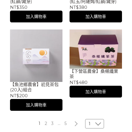
(紅韻/藏芽)
(紅玉/阿薩姆/紅韻/藏芽)
NT$350
NT$380
加入購物車
加入購物車
【下營區農會】桑椹纖果
茶
NT$480
【魚池鄉農會】初見茶包
(20入)組合
加入購物車
NT$200
加入購物車
1
2
3
...
5
1