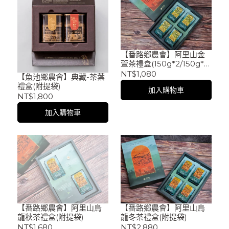
【番路鄉農會】阿里山金
萱茶禮盒(150g*2/150g*4)
(附提袋)
NT$1,080
【魚池鄉農會】典藏-茶葉
禮盒(附提袋)
加入購物車
NT$1,800
加入購物車
【番路鄉農會】阿里山烏
【番路鄉農會】阿里山烏
龍秋茶禮盒(附提袋)
龍冬茶禮盒(附提袋)
NT$1,680
NT$2,880