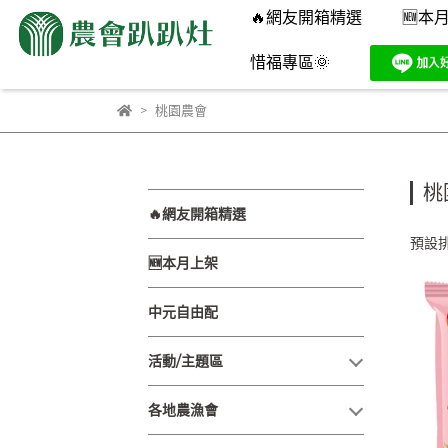
🔥網友開箱精選
🆕本
惜福專區🌞
桃園農會
桃
🔥網友開箱精選
預設
🆕本月上架
中元自由配
活動/主題區
各地農漁會