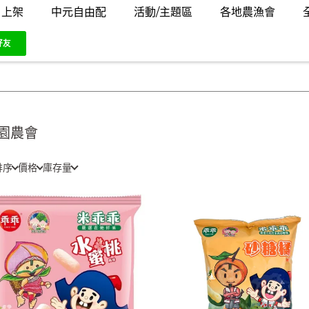
月上架
中元自由配
活動/主題區
各地農漁會
園農會
排序
價格
庫存量