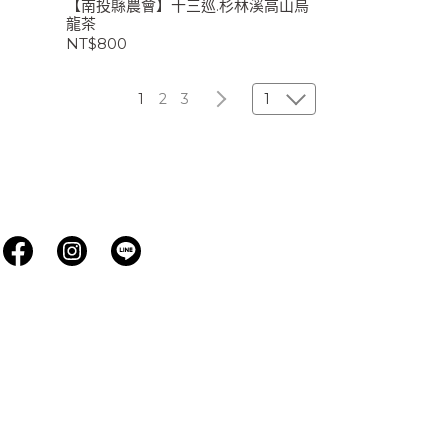
【南投縣農會】十三巡.杉林溪高山烏
龍茶
NT$800
1
2
3
1