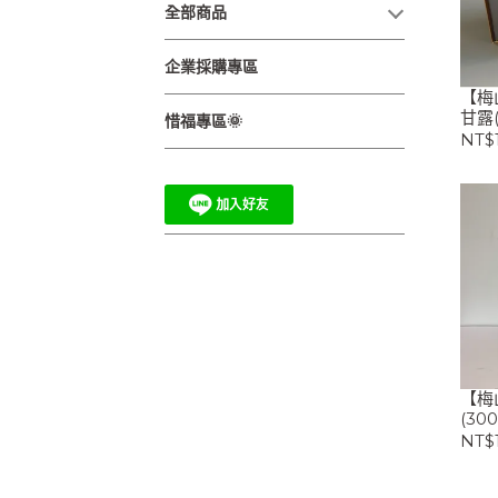
全部商品
企業採購專區
【梅
甘露(
惜福專區🌞
NT$
【梅
(30
NT$1