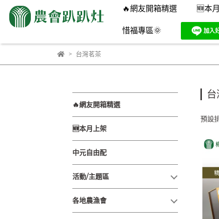
🔥網友開箱精選
🆕本
惜福專區🌞
台灣茗茶
台
🔥網友開箱精選
預設
🆕本月上架
中元自由配
活動/主題區
各地農漁會