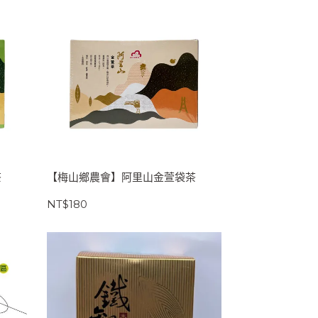
茶
【梅山鄉農會】阿里山金萱袋茶
NT$180