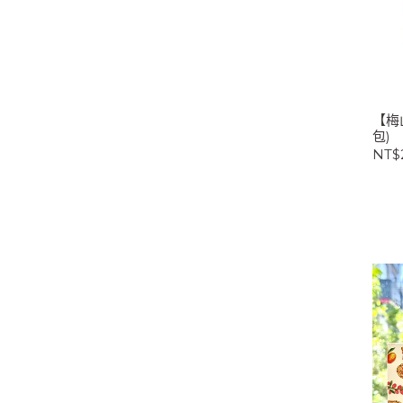
【梅
包)
NT$