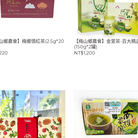
山鄉農會】梅鄉情紅茶(2.5g*20
【梅山鄉農會】金萱茶-百大精
(150g*2罐)
220
NT$1,200