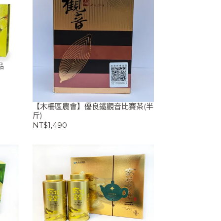
品
【木柵區農會】優良鐵觀音比賽茶(半
斤)
NT$1,490